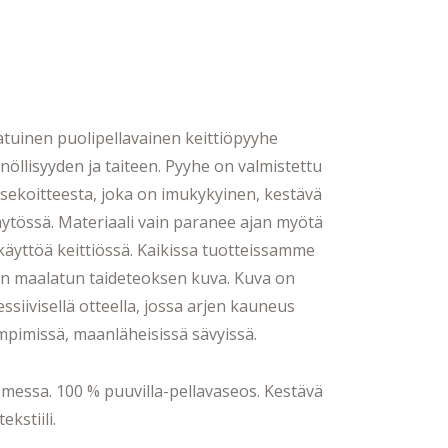
tuinen puolipellavainen keittiöpyyhe
nöllisyyden ja taiteen. Pyyhe on valmistettu
asekoitteesta, joka on imukykyinen, kestävä
käytössä. Materiaali vain paranee ajan myötä
 käyttöä keittiössä. Kaikissa tuotteissamme
in maalatun taideteoksen kuva. Kuva on
siivisellä otteella, jossa arjen kauneus
mpimissä, maanläheisissä sävyissä.
messa. 100 % puuvilla-pellavaseos. Kestävä
ekstiili.