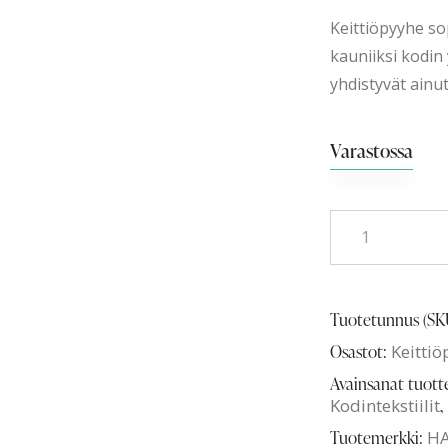
Keittiöpyyhe so
kauniiksi kodin 
yhdistyvät ainut
Varastossa
Tuotetunnus (SK
Osastot:
Keitti
Avainsanat tuott
Kodintekstiilit
,
Tuotemerkki:
HA