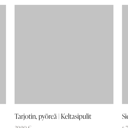
Tarjotin, pyöreä | Keltasipulit
Si
39,90
€
6,