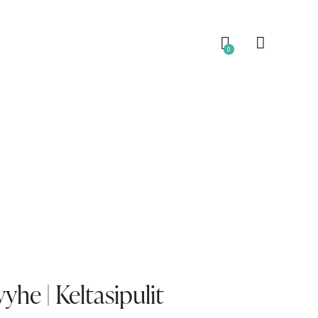
0
yhe | Keltasipulit