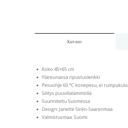
Kuvaus
Koko 45×65 cm
Yläreunassa ripustuslenkki
Pesuohje 60 °C konepesu, ei rumpukuiv
Silitys puuvillalämmöllä
Suunniteltu Suomessa
Design: Janette Sirén-Saarenmaa
Valmistusmaa: Suomi.