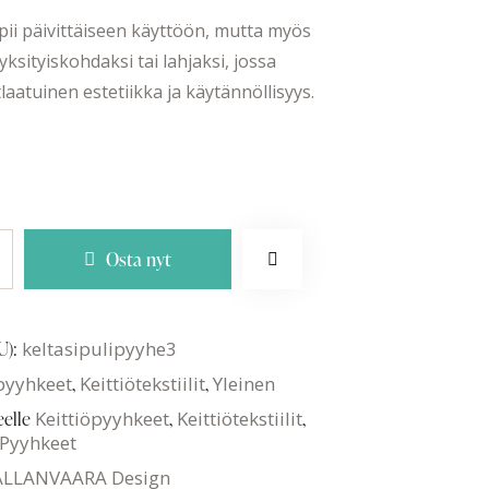
pii päivittäiseen käyttöön, mutta myös
yksityiskohdaksi tai lahjaksi, jossa
laatuinen estetiikka ja käytännöllisyys.
Osta nyt
U):
keltasipulipyyhe3
öpyyhkeet
,
Keittiötekstiilit
,
Yleinen
eelle
Keittiöpyyhkeet
,
Keittiötekstiilit
,
Pyyhkeet
LLANVAARA Design