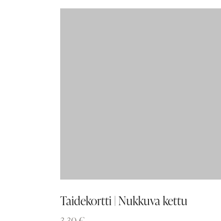
Taidekortti | Nukkuva kettu
3,30
€