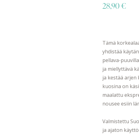
28,90
€
Tämä korkealaa
yhdistää käytän
pellava-puuvill
ja miellyttävä 
ja kestää arjen
kuosina on käs
maalattu ekspres
nousee esiin lä
Valmistettu Suo
ja ajaton käyttöt