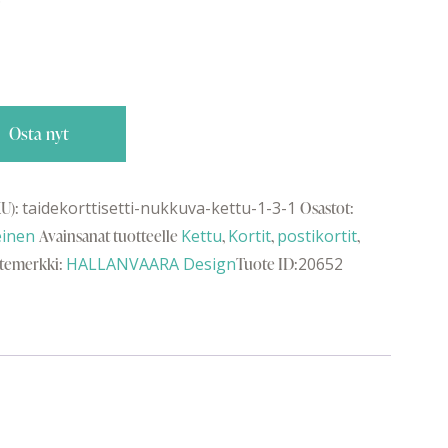
Osta nyt
U):
taidekorttisetti-nukkuva-kettu-1-3-1
Osastot:
einen
Avainsanat tuotteelle
Kettu
,
Kortit
,
postikortit
,
temerkki:
HALLANVAARA Design
Tuote ID:
20652