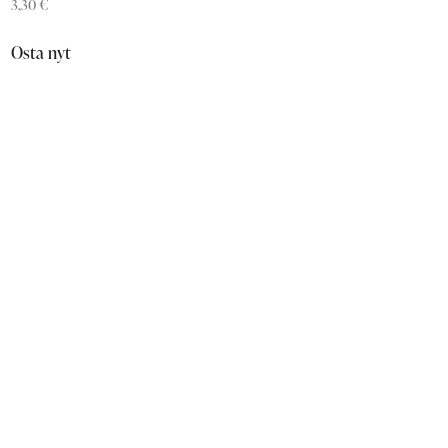
3,30
€
Osta nyt