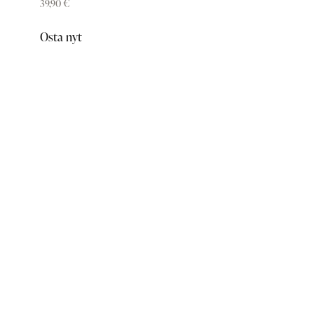
39,90
€
Osta nyt