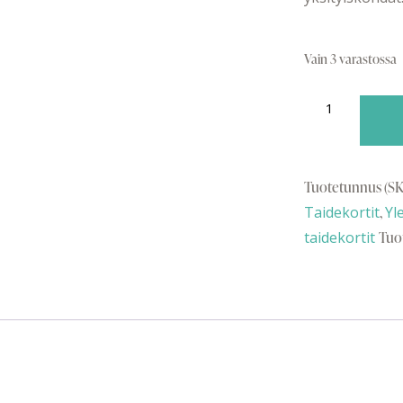
Vain 3 varastossa
Tuotetunnus (SK
Taidekortit
,
Yl
taidekortit
Tuo