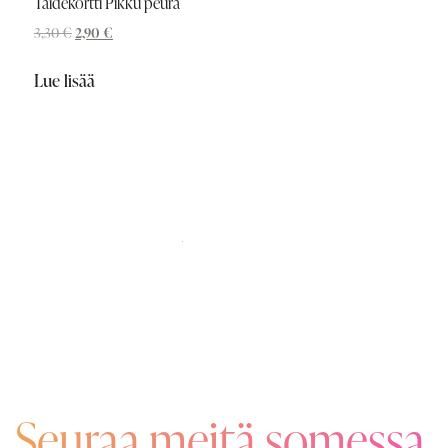
Taidekortti Pikku peura
3,30
€
2,90
€
Lue lisää
Seuraa meitä somessa.