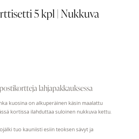
ttisetti 5 kpl | Nukkuva
epostikortteja lahjapakkauksessa
onka kuosina on alkuperäinen käsin maalattu
Tässä kortissa ilahduttaa suloinen nukkuva kettu.
älki tuo kauniisti esiin teoksen sävyt ja
.