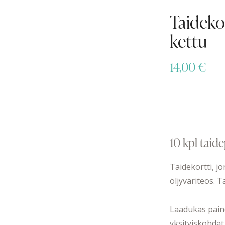
Taidekor
kettu
14,00
€
10 kpl taid
Taidekortti, j
öljyväriteos. 
Laadukas painoj
yksityiskohdat