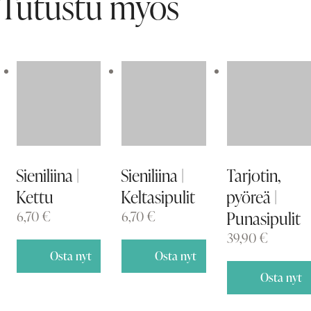
Tutustu myös
Sieniliina |
Sieniliina |
Tarjotin,
Kettu
Keltasipulit
pyöreä |
6,70
€
6,70
€
Punasipulit
39,90
€
Osta nyt
Osta nyt
Osta nyt